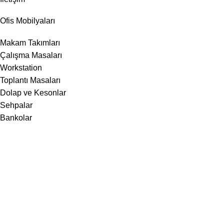
Ofis Mobilyaları
Makam Takımları
Çalışma Masaları
Workstation
Toplantı Masaları
Dolap ve Kesonlar
Sehpalar
Bankolar
Ofis Koltukları
Makam Koltukları
Çalışma Koltukları
Misafir Koltukları
Lobi Bekleme Koltukları
Kanepeler
2025
Nero Ofis
. Tüm Hakları Saklıdır.