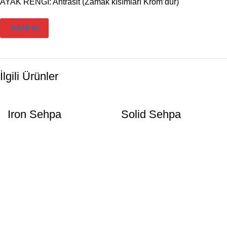
AYAK RENGİ: Antrasit (Zamak kısımları Krom’dur)
Teklif Al
İlgili Ürünler
Iron Sehpa
Solid Sehpa